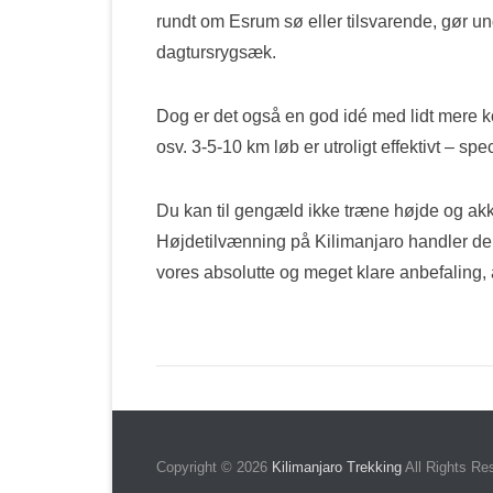
rundt om Esrum sø eller tilsvarende, gør un
dagtursrygsæk.
Dog er det også en god idé med lidt mere ko
osv. 3-5-10 km løb er utroligt effektivt – sp
Du kan til gengæld ikke træne højde og ak
Højdetilvænning på Kilimanjaro handler der
vores absolutte og meget klare anbefaling, 
Copyright © 2026
Kilimanjaro Trekking
All Rights Re