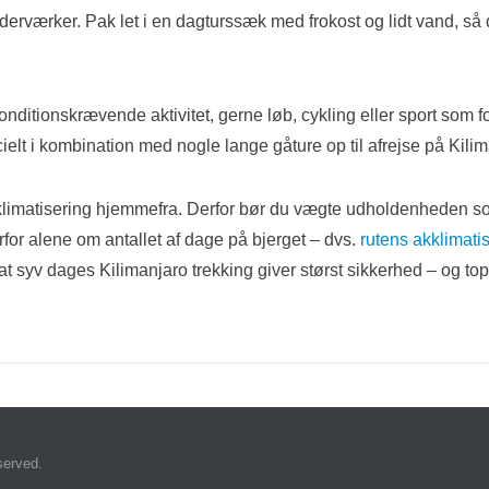
derværker. Pak let i en dagturssæk med frokost og lidt vand, så 
nditionskrævende aktivitet, gerne løb, cykling eller sport som 
ecielt i kombination med nogle lange gåture op til afrejse på Kili
klimatisering hjemmefra. Derfor bør du vægte udholdenheden som
for alene om antallet af dage på bjerget – dvs.
rutens akklimati
at syv dages Kilimanjaro trekking giver størst sikkerhed – og to
served.