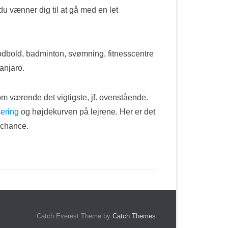
du vænner dig til at gå med en let
fodbold, badminton, svømning, fitnesscentre
manjaro.
 værende det vigtigste, jf. ovenstående.
sering
og højdekurven på lejrene. Her er det
pchance.
Catch Everest Theme by
Catch Themes