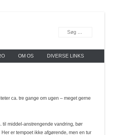
Search
RO
OM OS
DIVERSE LINKS
tiviteter ca. tre gange om ugen – meget gerne
 til middel-anstrengende vandring, bør
. Her er tempoet ikke afgørende, men en tur